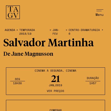
Menu
AGENDA
>
TEMPORADA
>
JAN-
>
CENTRO-DRAMATURGIA +
2018/19
FEV
6
Salvador Martinha
De Jane Magnusson
CINEMA À SEGUNDA
,
CINEMA
21
DURAÇÃO
SEG
18H30
1H57
JAN
,2019
VER PREÇOS
COMPRAR