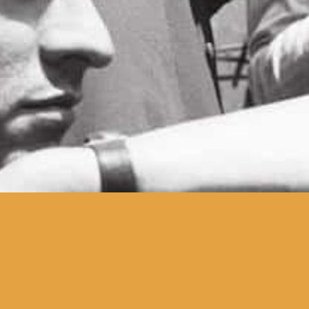
Em termos de cineastas
contemporâneos, Ingmar
Bergman permanece em grande
parte inigualável