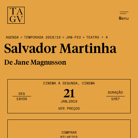
Menu
AGENDA
>
TEMPORADA 2018/19
>
JAN-FEV
>
TEATRO + 4
Salvador Martinha
De Jane Magnusson
CINEMA À SEGUNDA
,
CINEMA
21
DURAÇÃO
SEG
18H30
1H57
JAN
,2019
VER PREÇOS
COMPRAR
BILHETES