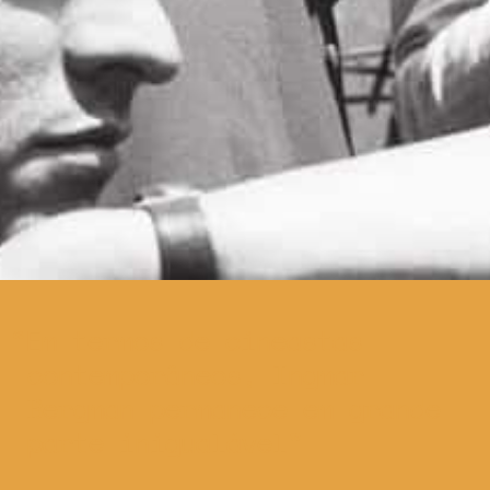
Em termos de cineastas
contemporâneos, Ingmar
Bergman permanece em grande
parte inigualável