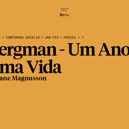
Menu
A
>
TEMPORADA 2018/19
>
JAN-FEV
>
POESIA + 7
ergman - Um Ano
ma Vida
Jane Magnusson