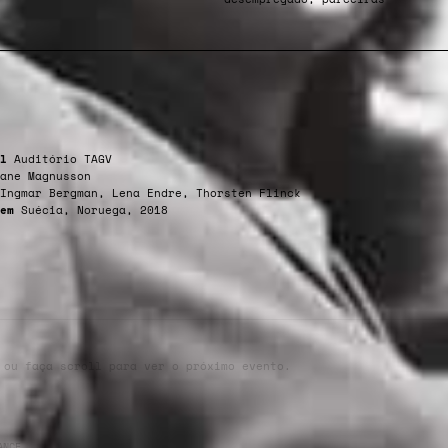
l
Auditório TAGV
ane Magnusson
Ingmar Bergman, Lena Endre, Thorsten Flinck
em
Suécia, Noruega, 2018
 ou faça scroll para ver o próximo evento.
ANCE