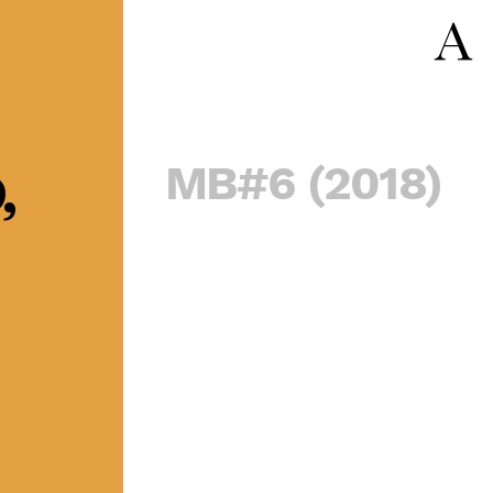
MB#6 (2018)
,