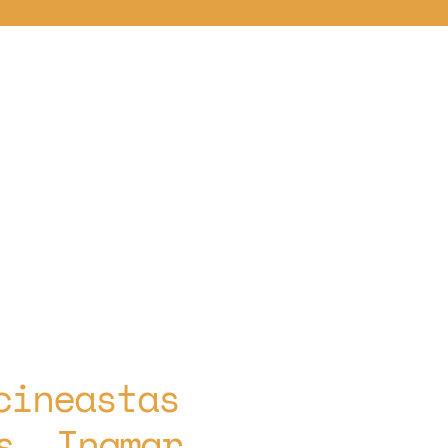
cineastas
s, Ingmar