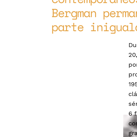
Bergman perma
parte inigual
Du
20
po
pr
19
cl
sé
6 
co
gr