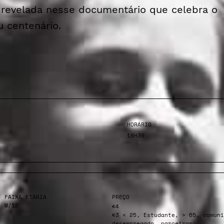
 revelada nesse documentário que celebra o
u centenário.
HORÁRIO
18H30
FAIXA ETÁRIA
PREÇO
M/12
€4
€3 < 25, Estudante, > 65, comuni
desempregado, parceiras