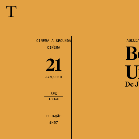
AGEND
CINEMA À SEGUNDA
,
CINEMA
B
21
U
JAN
,2019
De 
SEG
18H30
DURAÇÃO
1H57