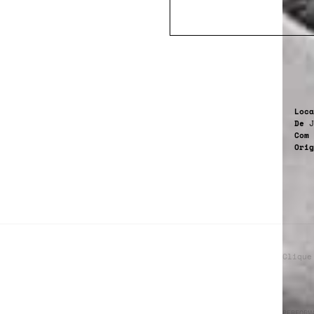
Loca
De
J
Com
Orig
Clique
PERFORM