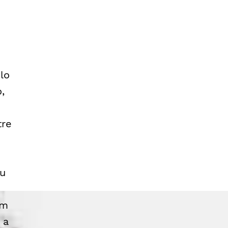
lo
,
tre
iu
em
 a