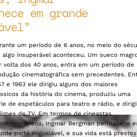
nece em grande
ável
rante um período de 6 anos, no meio do sécu
, algo insuperável aconteceu. Um sueco magro
r volta dos 40 anos, entra em um período de
odução cinematográfica sem precedentes. En
57 e 1963 ele dirigiu alguns dos maiores
ássicos da história do cinema, produziu uma
rie de espetáculos para teatro e rádio, e dirig
filmes de TV. Em termos de cineastas
ntemporâneos, Ingmar Bergman permanece 
ande parte inigualável, e sua vida está prestes