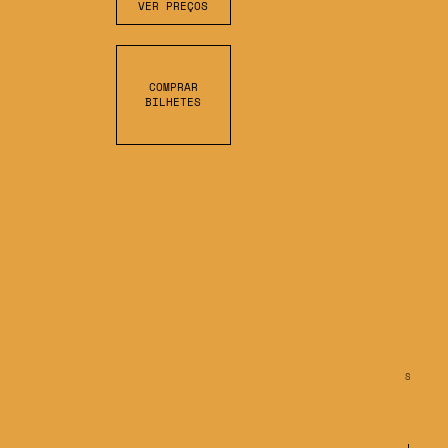
VER PREÇOS
COMPRAR
BILHETES
S
C
R
O
L
L