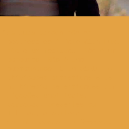
As duas bandas são os
segundos do A Date With Lux.
Não é um festival. Não é um
concerto. Não é uma
performance. É um ciclo de
atividades artísticas e de
multimédia de entidades com
ligações umbilicais,
passadas, presentes ou
futuras, à editora
conimbricense Lux Records.