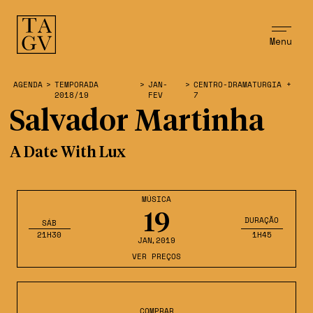
Menu
AGENDA
>
TEMPORADA
>
JAN-
>
CENTRO-DRAMATURGIA +
2018/19
FEV
7
Salvador Martinha
A Date With Lux
MÚSICA
19
DURAÇÃO
SÁB
21H30
1H45
JAN
,2019
VER PREÇOS
COMPRAR