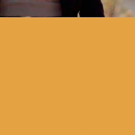
As duas bandas são os
segundos do A Date With Lux.
Não é um festival. Não é um
concerto. Não é uma
performance. É um ciclo de
atividades artísticas e de
multimédia de entidades com
ligações umbilicais,
passadas, presentes ou
futuras, à editora
conimbricense Lux Records.