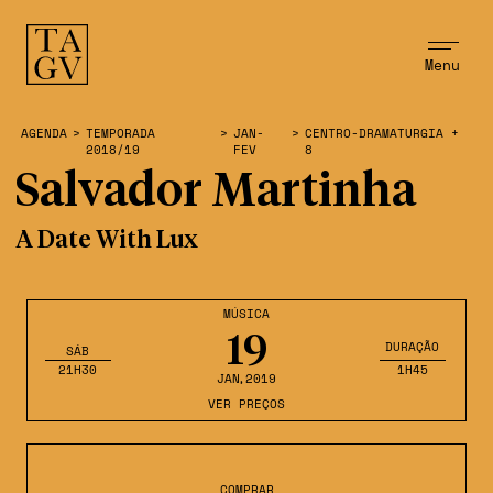
Menu
AGENDA
>
TEMPORADA
>
JAN-
>
CENTRO-DRAMATURGIA +
2018/19
FEV
8
Salvador Martinha
A Date With Lux
MÚSICA
19
DURAÇÃO
SÁB
21H30
1H45
JAN
,2019
VER PREÇOS
COMPRAR