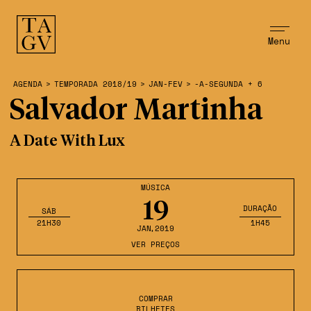
Menu
AGENDA
>
TEMPORADA 2018/19
>
JAN-FEV
>
-A-SEGUNDA + 6
Salvador Martinha
A Date With Lux
MÚSICA
19
DURAÇÃO
SÁB
21H30
1H45
JAN
,2019
VER PREÇOS
COMPRAR
BILHETES