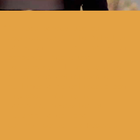
As duas bandas são os
segundos do A Date With Lux.
Não é um festival. Não é um
concerto. Não é uma
performance. É um ciclo de
atividades artísticas e de
multimédia de entidades com
ligações umbilicais,
passadas, presentes ou
futuras, à editora
conimbricense Lux Records.