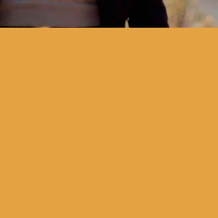
As duas bandas são os
segundos do A Date With Lux.
Não é um festival. Não é um
concerto. Não é uma
performance. É um ciclo de
atividades artísticas e de
multimédia de entidades com
ligações umbilicais,
passadas, presentes ou
futuras, à editora
conimbricense Lux Records.