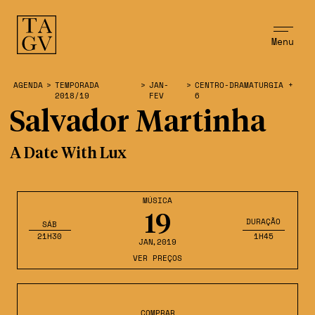
Menu
AGENDA
>
TEMPORADA
>
JAN-
>
CENTRO-DRAMATURGIA +
2018/19
FEV
6
Salvador Martinha
A Date With Lux
MÚSICA
19
DURAÇÃO
SÁB
21H30
1H45
JAN
,2019
VER PREÇOS
COMPRAR