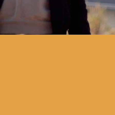
As duas bandas são os
segundos do A Date With Lux.
Não é um festival. Não é um
concerto. Não é uma
performance. É um ciclo de
atividades artísticas e de
multimédia de entidades com
ligações umbilicais,
passadas, presentes ou