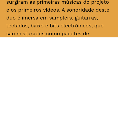
surgiram as primeiras músicas do projeto
e os primeiros vídeos. A sonoridade deste
duo é imersa em samplers, guitarras,
teclados, baixo e bits electrónicos, que
são misturados como pacotes de
temperos instantâneos para uma
explosão de sensações em cada uma das
canções.
As duas bandas fazem o segundo
concerto do A Date With Lux. Não é um
festival. Não é um concerto. Não é uma
performance. É um ciclo de atividades
artísticas e de multimédia de entidades
com ligações umbilicais, passadas,
presentes ou futuras, à editora