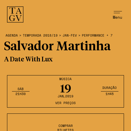
Menu
AGENDA
>
TEMPORADA 2018/19
>
JAN-FEV
>
PERFORMANCE + 7
Salvador Martinha
A Date With Lux
MÚSICA
19
DURAÇÃO
SÁB
21H30
1H45
JAN
,2019
VER PREÇOS
COMPRAR
BILHETES