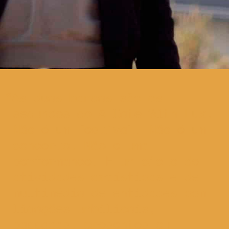
As duas bandas são os
segundos do A Date With Lux.
Não é um festival. Não é um
concerto. Não é uma
performance. É um ciclo de
atividades artísticas e de
multimédia de entidades com
ligações umbilicais,
passadas, presentes ou