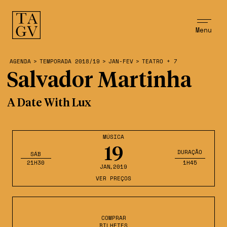
Menu
AGENDA
>
TEMPORADA 2018/19
>
JAN-FEV
>
TEATRO + 7
Salvador Martinha
A Date With Lux
MÚSICA
19
DURAÇÃO
SÁB
21H30
1H45
JAN
,2019
VER PREÇOS
COMPRAR
BILHETES