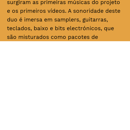
surgiram as primeiras músicas do projeto
e os primeiros vídeos. A sonoridade deste
duo é imersa em samplers, guitarras,
teclados, baixo e bits electrónicos, que
são misturados como pacotes de
temperos instantâneos para uma
explosão de sensações em cada uma das
canções.
As duas bandas fazem o segundo
concerto do A Date With Lux. Não é um
festival. Não é um concerto. Não é uma
performance. É um ciclo de atividades
artísticas e de multimédia de entidades
com ligações umbilicais, passadas,
presentes ou futuras, à editora