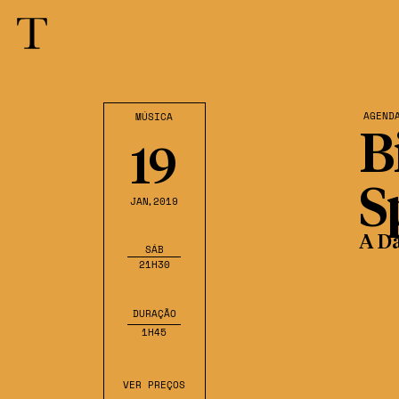
AGEND
MÚSICA
B
19
S
JAN
,2019
A D
SÁB
21H30
DURAÇÃO
1H45
VER PREÇOS