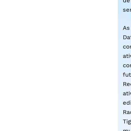
de
se
As
Da
co
at
co
fu
Re
at
ed
Ra
Ti
mu