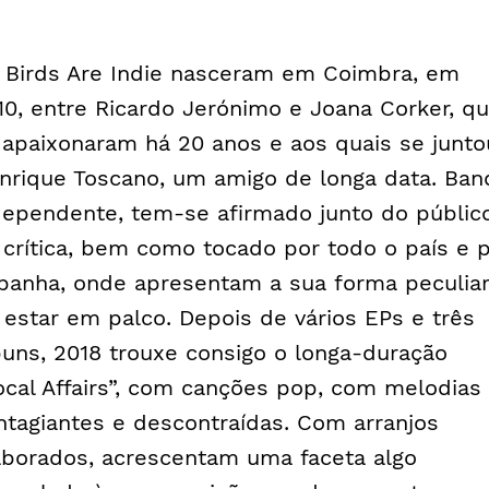
 Birds Are Indie nasceram em Coimbra, em
10, entre Ricardo Jerónimo e Joana Corker, q
 apaixonaram há 20 anos e aos quais se junto
nrique Toscano, um amigo de longa data. Ban
dependente, tem-se afirmado junto do públic
 crítica, bem como tocado por todo o país e 
panha, onde apresentam a sua forma peculia
 estar em palco. Depois de vários EPs e três
buns, 2018 trouxe consigo o longa-duração
ocal Affairs”, com canções pop, com melodias
ntagiantes e descontraídas. Com arranjos
aborados, acrescentam uma faceta algo