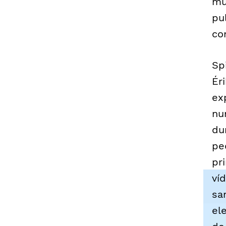
mu
pu
co
Sp
Ér
ex
nu
du
pe
pr
ví
sa
el