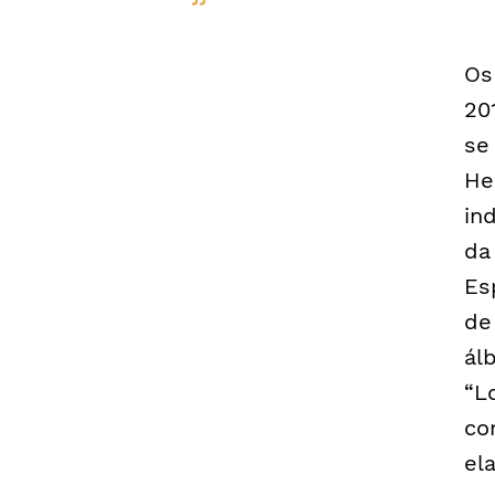
Os
20
se
He
in
da
Es
de
ál
“L
co
el