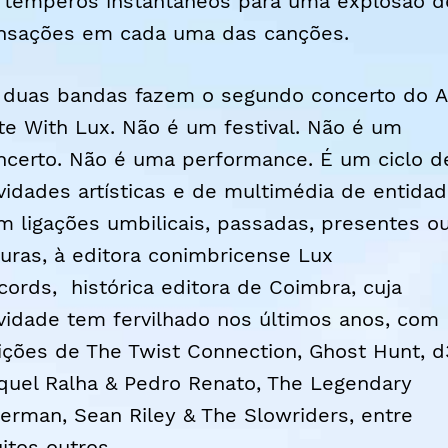
 temperos instantâneos para uma explosão d
nsações em cada uma das canções.
 duas bandas fazem o segundo concerto do A
te With Lux. Não é um festival. Não é um
ncerto. Não é uma performance. É um ciclo d
ividades artísticas e de multimédia de entida
m ligações umbilicais, passadas, presentes o
turas, à editora conimbricense Lux
cords, histórica editora de Coimbra, cuja
ividade tem fervilhado nos últimos anos, com
ições de The Twist Connection, Ghost Hunt, d
quel Ralha & Pedro Renato, The Legendary
german, Sean Riley & The Slowriders, entre
itos outros.