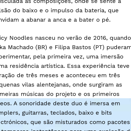
sculada às composições, onde se sente a
lsão do baixo e o impulso da bateria, que
nvidam a abanar a anca e a bater o pé.
icy Noodles nasceu no verão de 2016, quando
ika Machado (BR) e Filipa Bastos (PT) pudera
perimentar, pela primeira vez, uma imersão
ma residência artística. Essa experiência teve
ração de três meses e aconteceu em três
quenas vilas alentejanas, onde surgiram as
imeiras músicas do projeto e os primeiros
deos. A sonoridade deste duo é imersa em
mplers, guitarras, teclados, baixo e bits
ectrónicos, que são misturados como pacotes