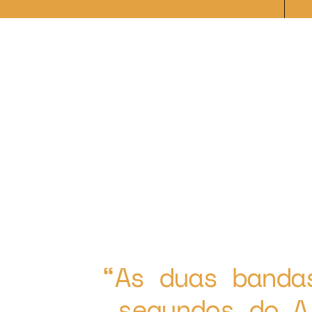
As duas banda
segundos do A