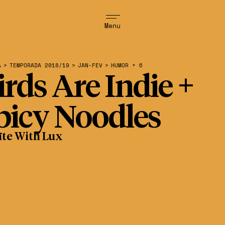
Menu
A
>
TEMPORADA 2018/19
>
JAN-FEV
>
HUMOR + 6
irds Are Indie +
picy Noodles
ate With Lux