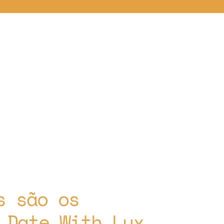
s são os
 Date With Lux.