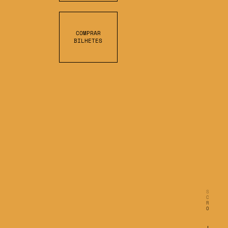
COMPRAR
BILHETES
S
C
R
O
L
L