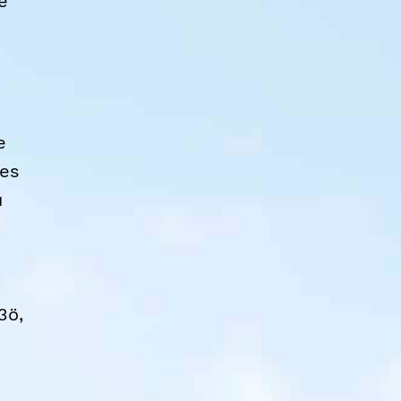
e
e
des
u
3ö,