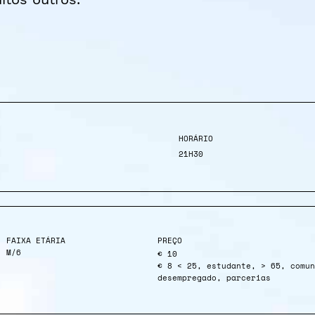
HORÁRIO
21H30
FAIXA ETÁRIA
PREÇO
M/6
€ 10
€ 8 < 25, estudante, > 65, comun
desempregado, parcerias