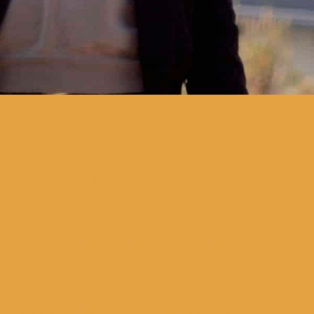
As duas bandas são os
segundos do A Date With Lux.
Não é um festival. Não é um
concerto. Não é uma
performance. É um ciclo de
atividades artísticas e de
multimédia de entidades com
ligações umbilicais,
passadas, presentes ou