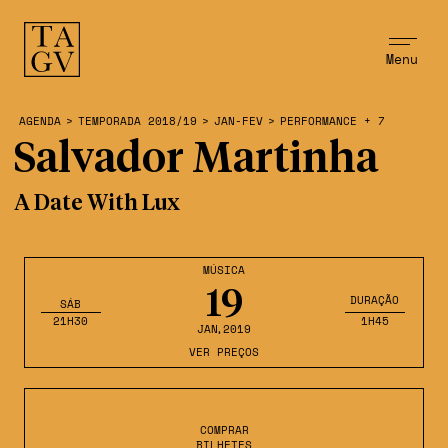
Menu
AGENDA
>
TEMPORADA 2018/19
>
JAN-FEV
>
PERFORMANCE + 7
Salvador Martinha
A Date With Lux
MÚSICA
19
DURAÇÃO
SÁB
21H30
1H45
JAN
,2019
VER PREÇOS
COMPRAR
BILHETES