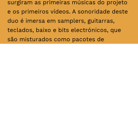
surgiram as primeiras músicas do projeto
e os primeiros vídeos. A sonoridade deste
duo é imersa em samplers, guitarras,
teclados, baixo e bits electrónicos, que
são misturados como pacotes de
temperos instantâneos para uma
explosão de sensações em cada uma das
canções.
As duas bandas fazem o segundo
concerto do A Date With Lux. Não é um
festival. Não é um concerto. Não é uma
performance. É um ciclo de atividades
artísticas e de multimédia de entidades
com ligações umbilicais, passadas,
presentes ou futuras, à editora