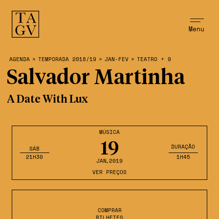
Menu
AGENDA
>
TEMPORADA 2018/19
>
JAN-FEV
>
TEATRO + 9
Salvador Martinha
A Date With Lux
MÚSICA
19
DURAÇÃO
SÁB
21H30
1H45
JAN
,2019
VER PREÇOS
COMPRAR
BILHETES