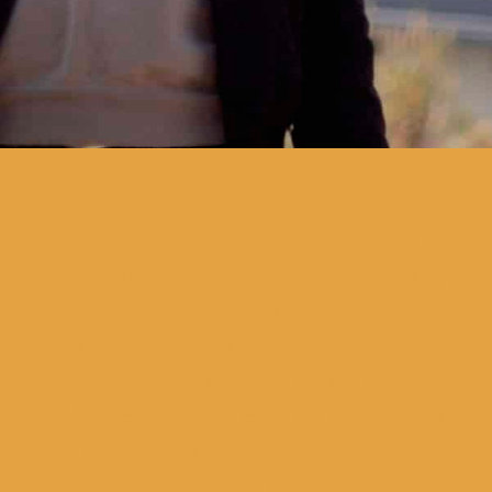
As duas bandas são os
segundos do A Date With Lux.
Não é um festival. Não é um
concerto. Não é uma
performance. É um ciclo de
atividades artísticas e de
multimédia de entidades com
ligações umbilicais,
passadas, presentes ou