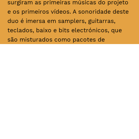
surgiram as primeiras músicas do projeto
e os primeiros vídeos. A sonoridade deste
duo é imersa em samplers, guitarras,
teclados, baixo e bits electrónicos, que
são misturados como pacotes de
temperos instantâneos para uma
explosão de sensações em cada uma das
canções.
As duas bandas fazem o segundo
concerto do A Date With Lux. Não é um
festival. Não é um concerto. Não é uma
performance. É um ciclo de atividades
artísticas e de multimédia de entidades
com ligações umbilicais, passadas,
presentes ou futuras, à editora