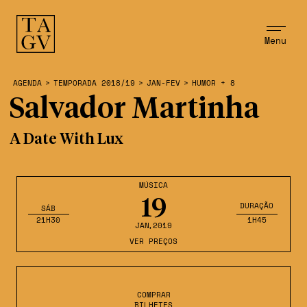
Menu
AGENDA
>
TEMPORADA 2018/19
>
JAN-FEV
>
HUMOR + 8
Salvador Martinha
A Date With Lux
MÚSICA
19
DURAÇÃO
SÁB
21H30
1H45
JAN
,2019
VER PREÇOS
COMPRAR
BILHETES