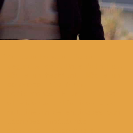
As duas bandas são os
segundos do A Date With Lux.
Não é um festival. Não é um
concerto. Não é uma
performance. É um ciclo de
atividades artísticas e de
multimédia de entidades com
ligações umbilicais,
passadas, presentes ou