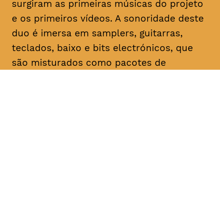
surgiram as primeiras músicas do projeto
e os primeiros vídeos. A sonoridade deste
duo é imersa em samplers, guitarras,
teclados, baixo e bits electrónicos, que
são misturados como pacotes de
temperos instantâneos para uma
explosão de sensações em cada uma das
canções.
As duas bandas fazem o segundo
concerto do A Date With Lux. Não é um
festival. Não é um concerto. Não é uma
performance. É um ciclo de atividades
artísticas e de multimédia de entidades
com ligações umbilicais, passadas,
presentes ou futuras, à editora