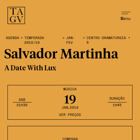
Menu
AGENDA
>
TEMPORADA
>
JAN-
>
CENTRO-DRAMATURGIA +
2018/19
FEV
5
Salvador Martinha
A Date With Lux
MÚSICA
19
DURAÇÃO
SÁB
21H30
1H45
JAN
,2019
VER PREÇOS
COMPRAR