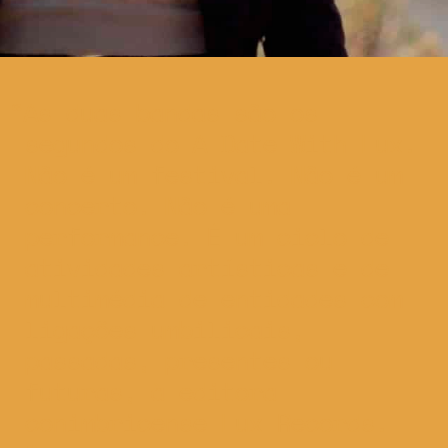
As duas bandas são os
segundos do A Date With Lux.
Não é um festival. Não é um
concerto. Não é uma
performance. É um ciclo de
atividades artísticas e de
multimédia de entidades com
ligações umbilicais,
passadas, presentes ou
futuras, à editora
conimbricense Lux Records.