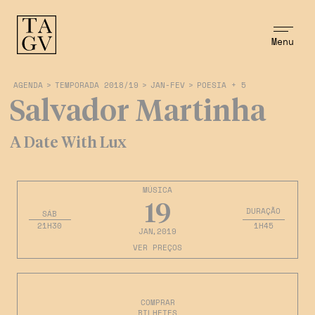
Menu
AGENDA
>
TEMPORADA 2018/19
>
JAN-FEV
>
POESIA + 5
Salvador Martinha
A Date With Lux
MÚSICA
19
DURAÇÃO
SÁB
21H30
1H45
JAN
,2019
VER PREÇOS
COMPRAR
BILHETES