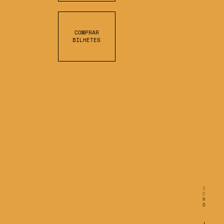
COMPRAR
BILHETES
S
C
R
O
L
L