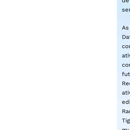
de
se
As
Da
co
at
co
fu
Re
at
ed
Ra
Ti
mu