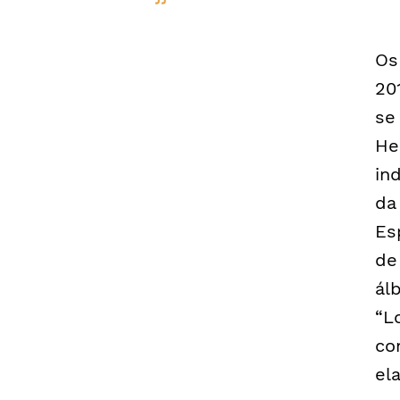
Os
20
se
He
in
da
Es
de
ál
“L
co
el