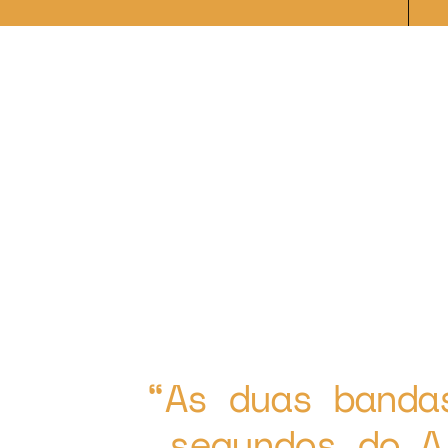
As duas banda
segundos do A