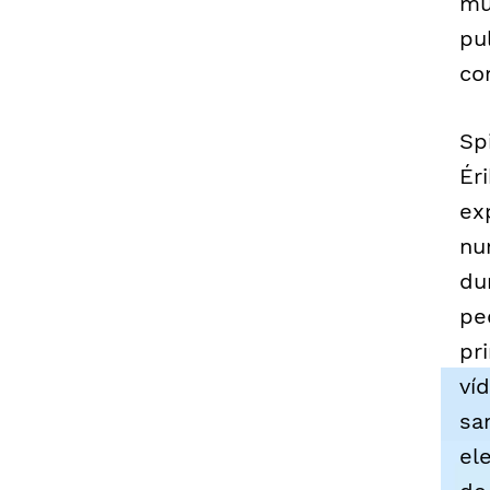
mu
pu
co
Sp
Ér
ex
nu
du
pe
pr
ví
sa
el