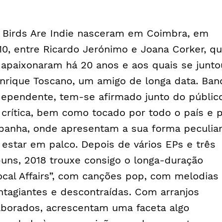
 Birds Are Indie nasceram em Coimbra, em
10, entre Ricardo Jerónimo e Joana Corker, q
 apaixonaram há 20 anos e aos quais se junto
nrique Toscano, um amigo de longa data. Ban
dependente, tem-se afirmado junto do públic
 crítica, bem como tocado por todo o país e 
panha, onde apresentam a sua forma peculia
 estar em palco. Depois de vários EPs e três
buns, 2018 trouxe consigo o longa-duração
ocal Affairs”, com canções pop, com melodias
ntagiantes e descontraídas. Com arranjos
aborados, acrescentam uma faceta algo