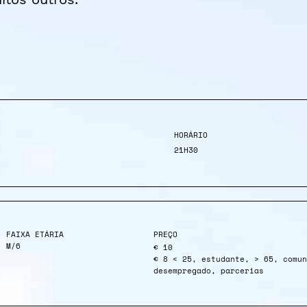
HORÁRIO
21H30
FAIXA ETÁRIA
PREÇO
M/6
€ 10
€ 8 < 25, estudante, > 65, comun
desempregado, parcerias