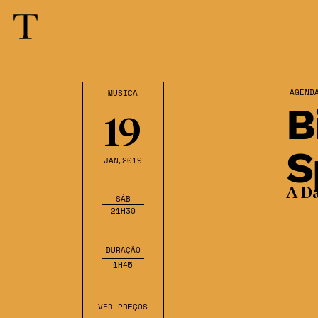
AGEND
MÚSICA
B
19
S
JAN
,2019
A D
SÁB
21H30
DURAÇÃO
1H45
VER PREÇOS