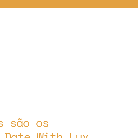
s são os
 Date With Lux.