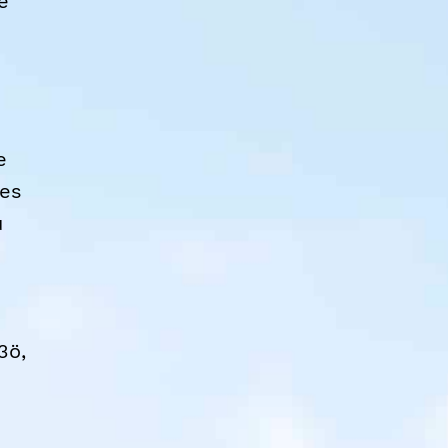
e
e
des
u
3ö,