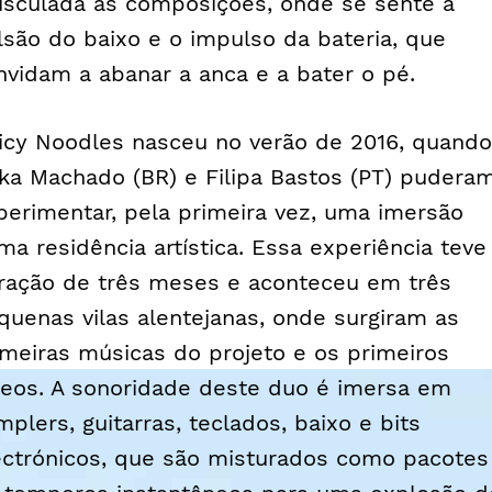
sculada às composições, onde se sente a
lsão do baixo e o impulso da bateria, que
nvidam a abanar a anca e a bater o pé.
icy Noodles nasceu no verão de 2016, quando
ika Machado (BR) e Filipa Bastos (PT) pudera
perimentar, pela primeira vez, uma imersão
ma residência artística. Essa experiência teve
ração de três meses e aconteceu em três
quenas vilas alentejanas, onde surgiram as
imeiras músicas do projeto e os primeiros
deos. A sonoridade deste duo é imersa em
mplers, guitarras, teclados, baixo e bits
ectrónicos, que são misturados como pacotes