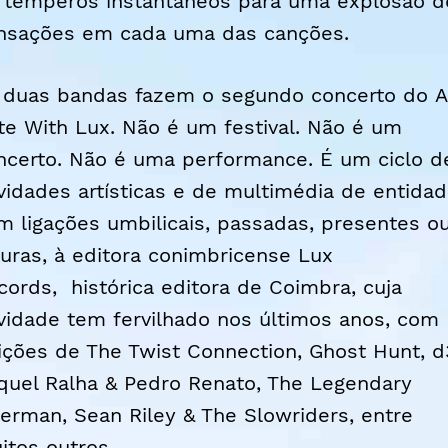
 temperos instantâneos para uma explosão d
nsações em cada uma das canções.
 duas bandas fazem o segundo concerto do A
te With Lux. Não é um festival. Não é um
ncerto. Não é uma performance. É um ciclo d
ividades artísticas e de multimédia de entida
m ligações umbilicais, passadas, presentes o
turas, à editora conimbricense Lux
cords, histórica editora de Coimbra, cuja
ividade tem fervilhado nos últimos anos, com
ições de The Twist Connection, Ghost Hunt, d
quel Ralha & Pedro Renato, The Legendary
german, Sean Riley & The Slowriders, entre
itos outros.