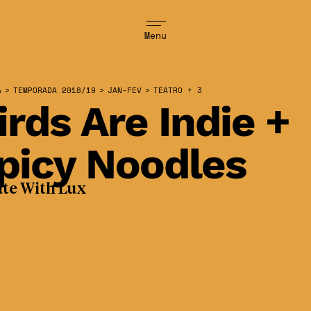
Menu
A
>
TEMPORADA 2018/19
>
JAN-FEV
>
TEATRO + 3
irds Are Indie +
picy Noodles
ate With Lux