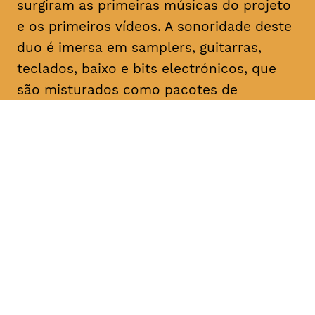
surgiram as primeiras músicas do projeto
e os primeiros vídeos. A sonoridade deste
duo é imersa em samplers, guitarras,
teclados, baixo e bits electrónicos, que
são misturados como pacotes de
temperos instantâneos para uma
explosão de sensações em cada uma das
canções.
As duas bandas fazem o segundo
concerto do A Date With Lux. Não é um
festival. Não é um concerto. Não é uma
performance. É um ciclo de atividades
artísticas e de multimédia de entidades
com ligações umbilicais, passadas,
presentes ou futuras, à editora