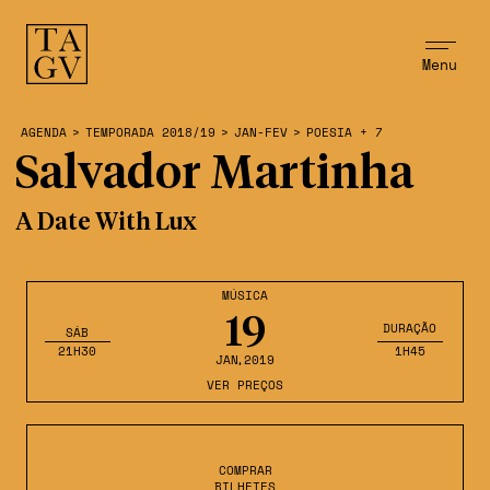
Menu
AGENDA
>
TEMPORADA 2018/19
>
JAN-FEV
>
POESIA + 7
Salvador Martinha
A Date With Lux
MÚSICA
19
DURAÇÃO
SÁB
21H30
1H45
JAN
,2019
VER PREÇOS
COMPRAR
BILHETES