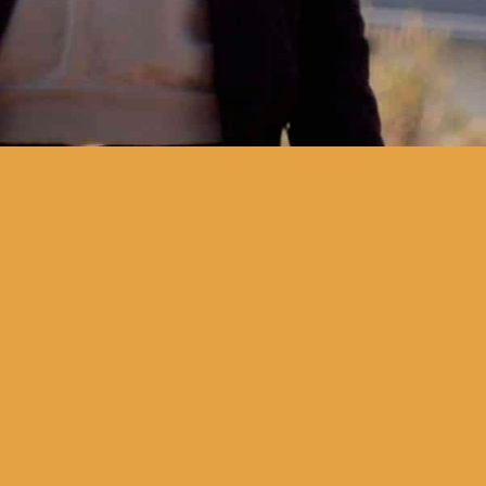
As duas bandas são os
segundos do A Date With Lux.
Não é um festival. Não é um
concerto. Não é uma
performance. É um ciclo de
atividades artísticas e de
multimédia de entidades com
ligações umbilicais,
passadas, presentes ou