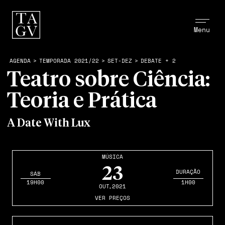
Menu
AGENDA
>
TEMPORADA 2021/22
>
SET-DEZ
>
DEBATE + 2
Teatro sobre Ciência:
Teoria e Prática
A Date With Lux
MÚSICA
23
DURAÇÃO
SÁB
19H00
1H00
OUT
,2021
VER PREÇOS