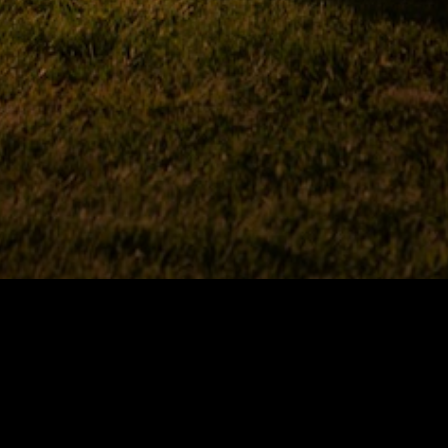
em nome do seu alter-ego
Bloom, JP Simões reinventa-
se, mudando tudo: nome,
língua, referências. O