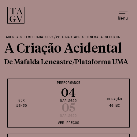
Menu
AGENDA
>
TEMPORADA 2021/22
>
MAR-ABR
>
CINEMA-A-SEGUNDA
A Criação Acidental
De Mafalda Lencastre/Plataforma UMA
PERFORMANCE
04
DURAÇÃO
SEX
MAR
,2022
05
18H30
40 MI
MAR
,2022
VER PREÇOS