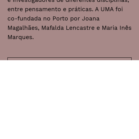
entre pensamento e práticas. A UMA foi
co-fundada no Porto por Joana
Magalhães, Mafalda Lencastre e Maria Inês
Marques.
DATA
HORÁRIO
04, Março 2022
18H30
05, Março 2022
18H30
DURAÇÃO
FAIXA ETÁRIA
PREÇO
40 min.
M16
€5
€3,5