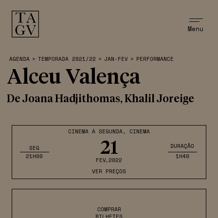
Menu
AGENDA
>
TEMPORADA 2021/22
>
JAN-FEV
>
PERFORMANCE
Alceu Valença
De Joana Hadjithomas, Khalil Joreige
CINEMA À SEGUNDA
,
CINEMA
21
DURAÇÃO
SEG
21H00
1H40
FEV
,2022
VER PREÇOS
COMPRAR
BILHETES