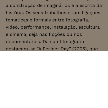
a construção de imaginários e a escrita da
história. Os seus trabalhos criam ligações
temáticas e formais entre fotografia,
vídeo, performance, instalação, escultura
e cinema, seja nas ficções ou nos
documentários. Da sua filmografia
destacam-se “A Perfect Day” (2005), que
se estreou no Festival de Locarno e foi
galardoado com o Prémio FIPRESCI, “Eu
Quero Ver2 (2008), protagonizado por
Catherine Deneuve e Rabih Mroué, “The
Lebanese Rocket Society: The Strange
Tale of the Lebanese Space Race” (2012),
que recebeu múltiplos prémios, e
“Ismyrna” (2016), que testemunha o