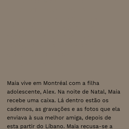
Caixa de Memórias é o filme
mais admirável da dupla
libanesa, que têm vindo a
trabalhar a questão da
memória na criação de
imagens e os processos
emocionais associados aos
traumas de guerra
Maia vive em Montréal com a filha
adolescente, Alex. Na noite de Natal, Maia
recebe uma caixa. Lá dentro estão os
cadernos, as gravações e as fotos que ela
enviava à sua melhor amiga, depois de
esta partir do Líbano. Maia recusa-se a