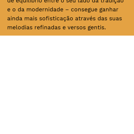
de equilíbrio entre o seu lado da tradição
e o da modernidade – consegue ganhar
ainda mais sofisticação através das suas
melodias refinadas e versos gentis.
DATA
HORÁRIO
16, Fevereiro 2019
21H30
DURAÇÃO
FAIXA ETÁRIA
PREÇO
1h30
M/6
€12 1ª plateia
€10 < 25, estudante, > 65,
comunidade UC, grupo ≥ 10,
desempregado, parcerias
TAGV, associados AMM