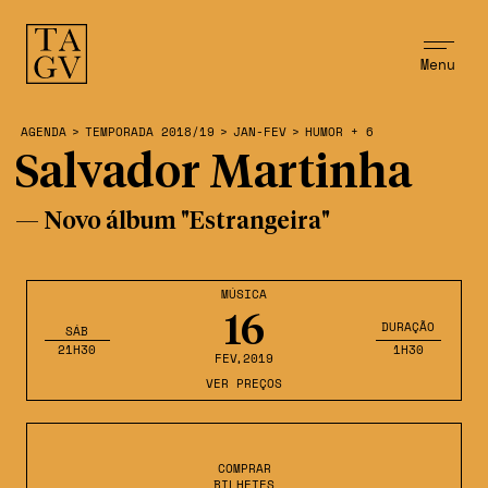
Menu
AGENDA
>
TEMPORADA 2018/19
>
JAN-FEV
>
HUMOR + 6
Salvador Martinha
— Novo álbum "Estrangeira"
MÚSICA
16
DURAÇÃO
SÁB
21H30
1H30
FEV
,2019
VER PREÇOS
COMPRAR
BILHETES