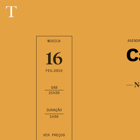
AGEND
MÚSICA
C
16
FEV
,2019
— N
SÁB
21H30
DURAÇÃO
1H30
VER PREÇOS