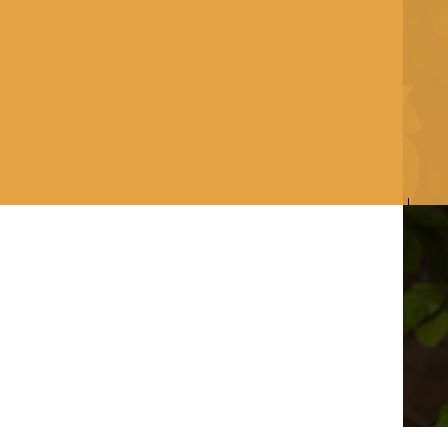
S
C
R
O
L
L