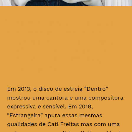
a cantora que guarda em si
uma portugalidade universal
consegue ganhar ainda mais
sofisticação através das
suas melodias refinadas e
versos gentis
Em 2013, o disco de estreia “Dentro”
mostrou uma cantora e uma compositora
expressiva e sensível. Em 2018,
“Estrangeira” apura essas mesmas
qualidades de Cati Freitas mas com uma