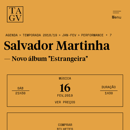
Menu
AGENDA
>
TEMPORADA 2018/19
>
JAN-FEV
>
PERFORMANCE + 7
Salvador Martinha
— Novo álbum "Estrangeira"
MÚSICA
16
DURAÇÃO
SÁB
21H30
1H30
FEV
,2019
VER PREÇOS
COMPRAR
BILHETES