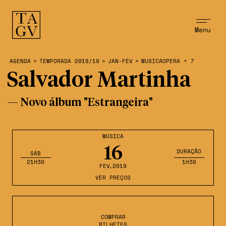
Menu
AGENDA
>
TEMPORADA 2018/19
>
JAN-FEV
>
MUSICAOPERA + 7
Salvador Martinha
— Novo álbum "Estrangeira"
MÚSICA
16
DURAÇÃO
SÁB
21H30
1H30
FEV
,2019
VER PREÇOS
COMPRAR
BILHETES