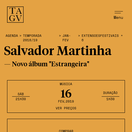
Menu
AGENDA
>
TEMPORADA
>
JAN-
>
EXTENSOESFESTIVAIS +
2018/19
FEV
6
Salvador Martinha
— Novo álbum "Estrangeira"
MÚSICA
16
DURAÇÃO
SÁB
21H30
1H30
FEV
,2019
VER PREÇOS
COMPRAR