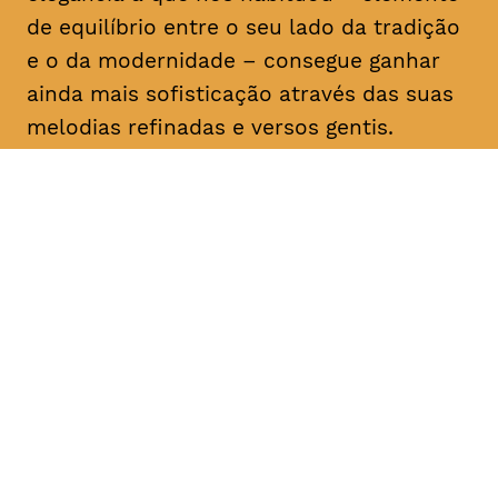
de equilíbrio entre o seu lado da tradição
e o da modernidade – consegue ganhar
ainda mais sofisticação através das suas
melodias refinadas e versos gentis.
DATA
HORÁRIO
16, Fevereiro 2019
21H30
DURAÇÃO
FAIXA ETÁRIA
PREÇO
1h30
M/6
€12 1ª plateia
€10 < 25, estudante, > 65,
comunidade UC, grupo ≥ 10,