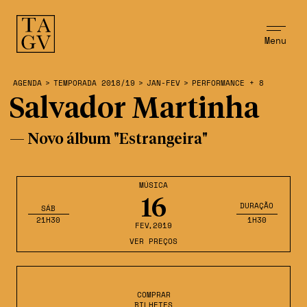
Menu
AGENDA
>
TEMPORADA 2018/19
>
JAN-FEV
>
PERFORMANCE + 8
Salvador Martinha
— Novo álbum "Estrangeira"
MÚSICA
16
DURAÇÃO
SÁB
21H30
1H30
FEV
,2019
VER PREÇOS
COMPRAR
BILHETES