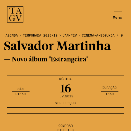
Menu
AGENDA
>
TEMPORADA 2018/19
>
JAN-FEV
>
CINEMA-A-SEGUNDA + 9
Salvador Martinha
— Novo álbum "Estrangeira"
MÚSICA
16
DURAÇÃO
SÁB
21H30
1H30
FEV
,2019
VER PREÇOS
COMPRAR
BILHETES