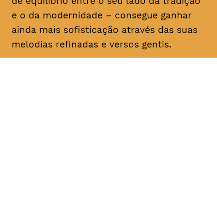
de equilíbrio entre o seu lado da tradição
e o da modernidade – consegue ganhar
ainda mais sofisticação através das suas
melodias refinadas e versos gentis.
DATA
HORÁRIO
16, Fevereiro 2019
21H30
DURAÇÃO
FAIXA ETÁRIA
PREÇO
1h30
M/6
€12 1ª plateia
€10 < 25, estudante, > 65,
comunidade UC, grupo ≥ 10,
desempregado, parcerias
TAGV, associados AMM