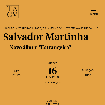
Menu
AGENDA
>
TEMPORADA 2018/19
>
JAN-FEV
>
CINEMA-A-SEGUNDA + 8
Salvador Martinha
— Novo álbum "Estrangeira"
MÚSICA
16
DURAÇÃO
SÁB
21H30
1H30
FEV
,2019
VER PREÇOS
COMPRAR
BILHETES