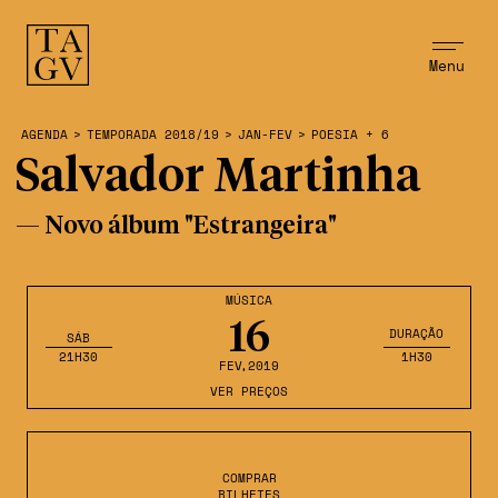
Menu
AGENDA
>
TEMPORADA 2018/19
>
JAN-FEV
>
POESIA + 6
Salvador Martinha
— Novo álbum "Estrangeira"
MÚSICA
16
DURAÇÃO
SÁB
21H30
1H30
FEV
,2019
VER PREÇOS
COMPRAR
BILHETES