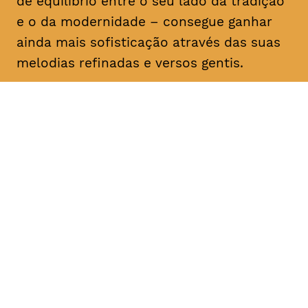
de equilíbrio entre o seu lado da tradição
e o da modernidade – consegue ganhar
ainda mais sofisticação através das suas
melodias refinadas e versos gentis.
DATA
HORÁRIO
16, Fevereiro 2019
21H30
DURAÇÃO
FAIXA ETÁRIA
PREÇO
1h30
M/6
€12 1ª plateia
€10 < 25, estudante, > 65,
comunidade UC, grupo ≥ 10,
desempregado, parcerias
TAGV, associados AMM