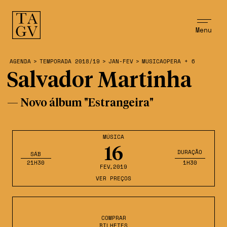
Menu
AGENDA
>
TEMPORADA 2018/19
>
JAN-FEV
>
MUSICAOPERA + 6
Salvador Martinha
— Novo álbum "Estrangeira"
MÚSICA
16
DURAÇÃO
SÁB
21H30
1H30
FEV
,2019
VER PREÇOS
COMPRAR
BILHETES