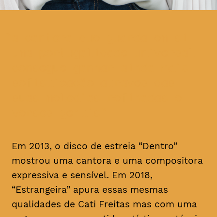
a cantora que guarda em si
uma portugalidade universal
consegue ganhar ainda mais
sofisticação através das
suas melodias refinadas e
versos gentis
Em 2013, o disco de estreia “Dentro”
mostrou uma cantora e uma compositora
expressiva e sensível. Em 2018,
“Estrangeira” apura essas mesmas
qualidades de Cati Freitas mas com uma