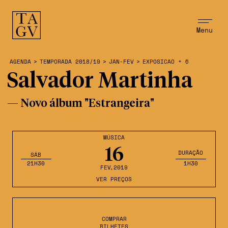
Menu
AGENDA
>
TEMPORADA 2018/19
>
JAN-FEV
>
EXPOSICAO + 6
Salvador Martinha
— Novo álbum "Estrangeira"
MÚSICA
16
DURAÇÃO
SÁB
21H30
1H30
FEV
,2019
VER PREÇOS
COMPRAR
BILHETES