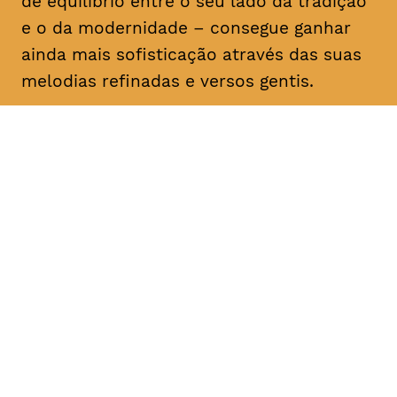
de equilíbrio entre o seu lado da tradição
e o da modernidade – consegue ganhar
ainda mais sofisticação através das suas
melodias refinadas e versos gentis.
DATA
HORÁRIO
16, Fevereiro 2019
21H30
DURAÇÃO
FAIXA ETÁRIA
PREÇO
1h30
M/6
€12 1ª plateia
€10 < 25, estudante, > 65,
comunidade UC, grupo ≥ 10,
desempregado, parcerias
TAGV, associados AMM