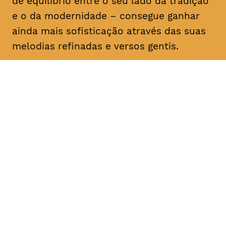
de equilíbrio entre o seu lado da tradição
e o da modernidade – consegue ganhar
ainda mais sofisticação através das suas
melodias refinadas e versos gentis.
DATA
HORÁRIO
16, Fevereiro 2019
21H30
DURAÇÃO
FAIXA ETÁRIA
PREÇO
1h30
M/6
€12 1ª plateia
€10 < 25, estudante, > 65,
comunidade UC, grupo ≥ 10,
desempregado, parcerias
TAGV, associados AMM