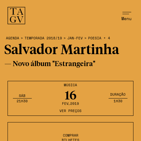
Menu
AGENDA
>
TEMPORADA 2018/19
>
JAN-FEV
>
POESIA + 4
Salvador Martinha
— Novo álbum "Estrangeira"
MÚSICA
16
DURAÇÃO
SÁB
21H30
1H30
FEV
,2019
VER PREÇOS
COMPRAR
BILHETES