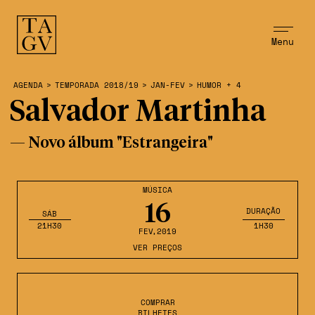
Menu
AGENDA
>
TEMPORADA 2018/19
>
JAN-FEV
>
HUMOR + 4
Salvador Martinha
— Novo álbum "Estrangeira"
MÚSICA
16
DURAÇÃO
SÁB
21H30
1H30
FEV
,2019
VER PREÇOS
COMPRAR
BILHETES