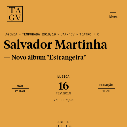
Menu
AGENDA
>
TEMPORADA 2018/19
>
JAN-FEV
>
TEATRO + 6
Salvador Martinha
— Novo álbum "Estrangeira"
MÚSICA
16
DURAÇÃO
SÁB
21H30
1H30
FEV
,2019
VER PREÇOS
COMPRAR
BILHETES