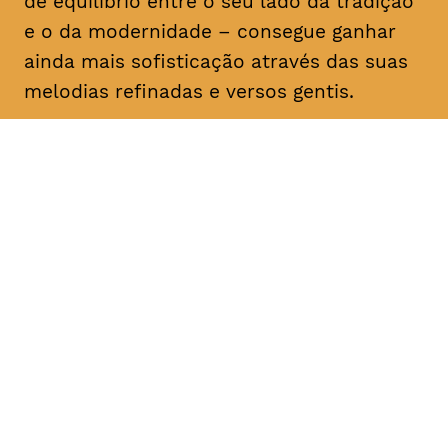
de equilíbrio entre o seu lado da tradição
e o da modernidade – consegue ganhar
ainda mais sofisticação através das suas
melodias refinadas e versos gentis.
DATA
HORÁRIO
16, Fevereiro 2019
21H30
DURAÇÃO
FAIXA ETÁRIA
PREÇO
1h30
M/6
€12 1ª plateia
€10 < 25, estudante, > 65,
comunidade UC, grupo ≥ 10,
desempregado, parcerias
TAGV, associados AMM