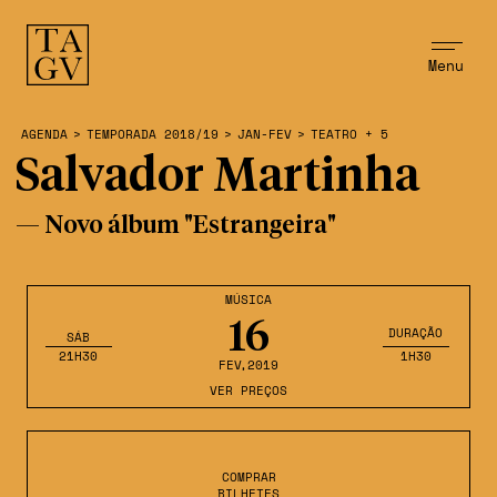
Menu
AGENDA
>
TEMPORADA 2018/19
>
JAN-FEV
>
TEATRO + 5
Salvador Martinha
— Novo álbum "Estrangeira"
MÚSICA
16
DURAÇÃO
SÁB
21H30
1H30
FEV
,2019
VER PREÇOS
COMPRAR
BILHETES