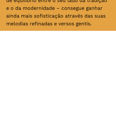
de equilíbrio entre o seu lado da tradição
e o da modernidade – consegue ganhar
ainda mais sofisticação através das suas
melodias refinadas e versos gentis.
DATA
HORÁRIO
16, Fevereiro 2019
21H30
DURAÇÃO
FAIXA ETÁRIA
PREÇO
1h30
M/6
€12 1ª plateia
€10 < 25, estudante, > 65,
comunidade UC, grupo ≥ 10,
desempregado, parcerias
TAGV, associados AMM