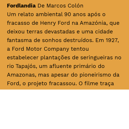
Fordlandia
De Marcos Colón
Um relato ambiental 90 anos após o
fracasso de Henry Ford na Amazónia, que
deixou terras devastadas e uma cidade
fantasma de sonhos destruídos. Em 1927,
a Ford Motor Company tentou
estabelecer plantações de seringueiras no
rio Tapajós, um afluente primário do
Amazonas, mas apesar do pioneirismo da
Ford, o projeto fracassou. O filme traça
paralelos com a era Ford ao abordar a
recente transição da fracassada borracha
para o cultivo bem-sucedido da soja para
exportação, destacando as implicações
devastadoras para a terra amazónica e