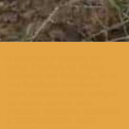
a extensão a Coimbra do
único festival de cinema
ambiental em Portugal, e um
dos festivais de cinema
sobre ambiente mais antigos
do mundo, com as mais
recentes produções nacionais
e internacionais sobre