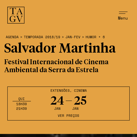
Menu
AGENDA
>
TEMPORADA 2018/19
>
JAN-FEV
>
HUMOR + 6
Salvador Martinha
Festival Internacional de Cinema
Ambiental da Serra da Estrela
EXTENSÕES
,
CINEMA
24
25
QUI
18H30
21H30
JAN
JAN
VER PREÇOS