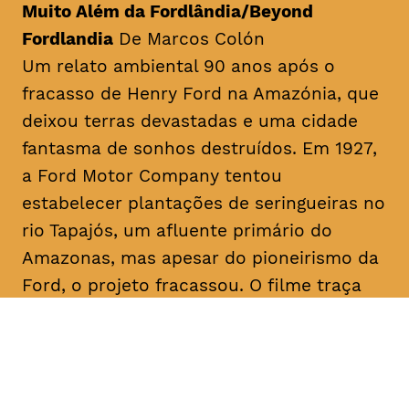
Muito Além da Fordlândia/Beyond
Fordlandia
De Marcos Colón
Um relato ambiental 90 anos após o
fracasso de Henry Ford na Amazónia, que
deixou terras devastadas e uma cidade
fantasma de sonhos destruídos. Em 1927,
a Ford Motor Company tentou
estabelecer plantações de seringueiras no
rio Tapajós, um afluente primário do
Amazonas, mas apesar do pioneirismo da
Ford, o projeto fracassou. O filme traça
paralelos com a era Ford ao abordar a
recente transição da fracassada borracha
para o cultivo bem-sucedido da soja para
exportação, destacando as implicações