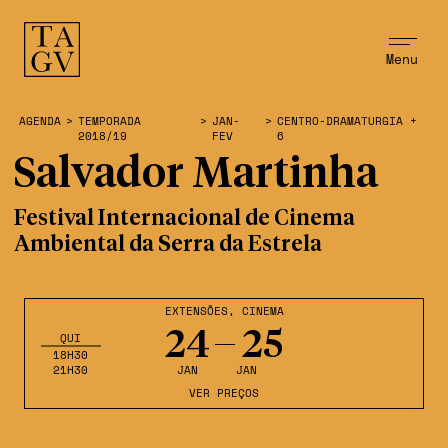
Menu
AGENDA
>
TEMPORADA
>
JAN-
>
CENTRO-DRAMATURGIA +
2018/19
FEV
6
Salvador Martinha
Festival Internacional de Cinema
Ambiental da Serra da Estrela
EXTENSÕES
,
CINEMA
24
25
QUI
18H30
21H30
JAN
JAN
VER PREÇOS