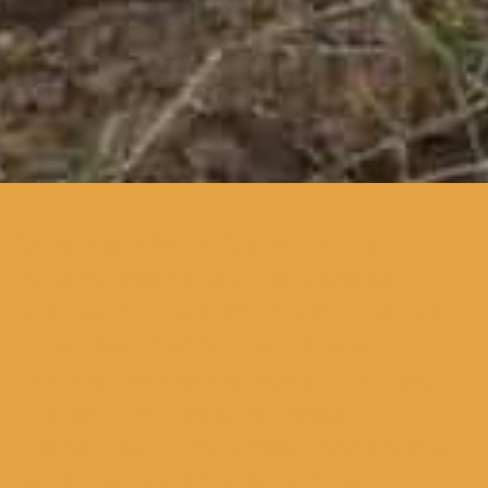
a extensão a Coimbra do
único festival de cinema
ambiental em Portugal, e um
dos festivais de cinema
sobre ambiente mais antigos
do mundo, com as mais
recentes produções nacionais
e internacionais sobre