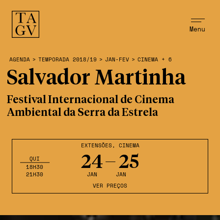
Menu
AGENDA
>
TEMPORADA 2018/19
>
JAN-FEV
>
CINEMA + 6
Salvador Martinha
Festival Internacional de Cinema
Ambiental da Serra da Estrela
EXTENSÕES
,
CINEMA
24
25
QUI
18H30
21H30
JAN
JAN
VER PREÇOS