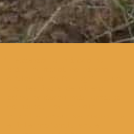
a extensão a Coimbra do
único festival de cinema
ambiental em Portugal, e um
dos festivais de cinema
sobre ambiente mais antigos
do mundo, com as mais
recentes produções nacionais
e internacionais sobre