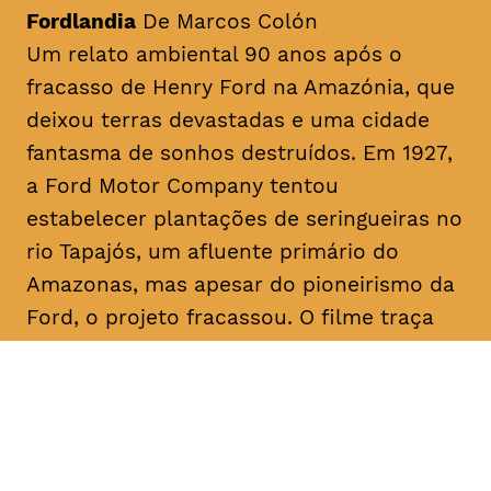
Fordlandia
De Marcos Colón
Um relato ambiental 90 anos após o
fracasso de Henry Ford na Amazónia, que
deixou terras devastadas e uma cidade
fantasma de sonhos destruídos. Em 1927,
a Ford Motor Company tentou
estabelecer plantações de seringueiras no
rio Tapajós, um afluente primário do
Amazonas, mas apesar do pioneirismo da
Ford, o projeto fracassou. O filme traça
paralelos com a era Ford ao abordar a
recente transição da fracassada borracha
para o cultivo bem-sucedido da soja para
exportação, destacando as implicações
devastadoras para a terra amazónica e