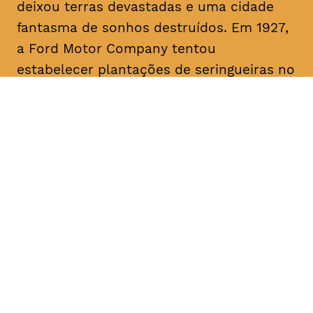
deixou terras devastadas e uma cidade
fantasma de sonhos destruídos. Em 1927,
a Ford Motor Company tentou
estabelecer plantações de seringueiras no
rio Tapajós, um afluente primário do
Amazonas, mas apesar do pioneirismo da
Ford, o projeto fracassou. O filme traça
paralelos com a era Ford ao abordar a
recente transição da fracassada borracha
para o cultivo bem-sucedido da soja para
exportação, destacando as implicações
devastadoras para a terra amazónica e
para o seu povo.
Origem
, EUA, Brasil, 2017 Duração aprox.
1h15