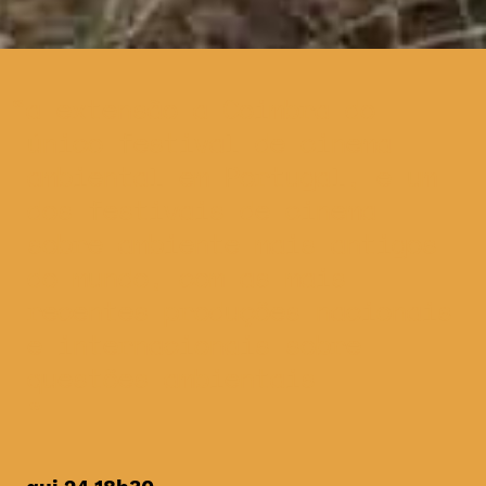
a extensão a Coimbra do
único festival de cinema
ambiental em Portugal, e um
dos festivais de cinema
sobre ambiente mais antigos
do mundo, com as mais
recentes produções nacionais
e internacionais sobre
questões ambientais