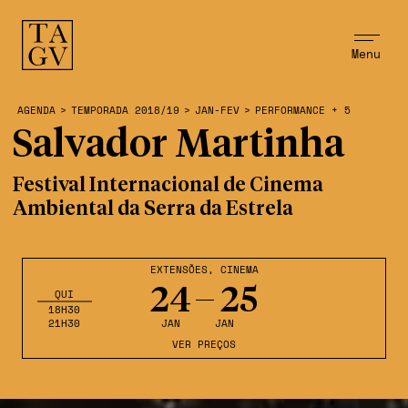
Menu
AGENDA
>
TEMPORADA 2018/19
>
JAN-FEV
>
PERFORMANCE + 5
Salvador Martinha
Festival Internacional de Cinema
Ambiental da Serra da Estrela
EXTENSÕES
,
CINEMA
24
25
QUI
18H30
21H30
JAN
JAN
VER PREÇOS