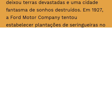
deixou terras devastadas e uma cidade
fantasma de sonhos destruídos. Em 1927,
a Ford Motor Company tentou
estabelecer plantações de seringueiras no
rio Tapajós, um afluente primário do
Amazonas, mas apesar do pioneirismo da
Ford, o projeto fracassou. O filme traça
paralelos com a era Ford ao abordar a
recente transição da fracassada borracha
para o cultivo bem-sucedido da soja para
exportação, destacando as implicações
devastadoras para a terra amazónica e
para o seu povo.
Origem
, EUA, Brasil, 2017 Duração aprox.
1h15