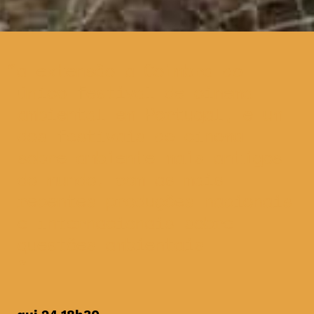
a extensão a Coimbra do
único festival de cinema
ambiental em Portugal, e um
dos festivais de cinema
sobre ambiente mais antigos
do mundo, com as mais
recentes produções nacionais
e internacionais sobre
questões ambientais