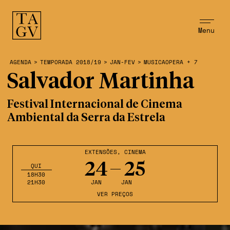
Menu
AGENDA
>
TEMPORADA 2018/19
>
JAN-FEV
>
MUSICAOPERA + 7
Salvador Martinha
Festival Internacional de Cinema
Ambiental da Serra da Estrela
EXTENSÕES
,
CINEMA
24
25
QUI
18H30
21H30
JAN
JAN
VER PREÇOS