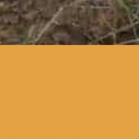
a extensão a Coimbra do
único festival de cinema
ambiental em Portugal, e um
dos festivais de cinema
sobre ambiente mais antigos
do mundo, com as mais
recentes produções nacionais
e internacionais sobre