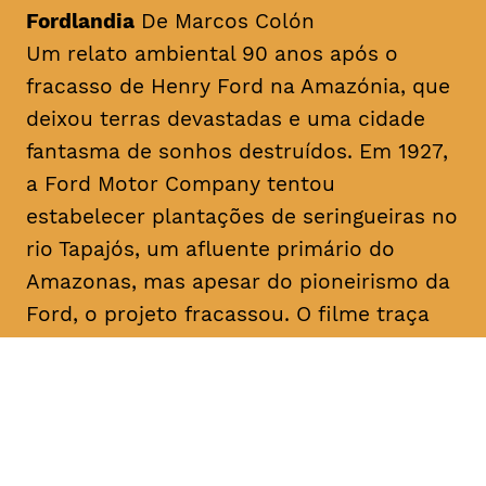
Fordlandia
De Marcos Colón
Um relato ambiental 90 anos após o
fracasso de Henry Ford na Amazónia, que
deixou terras devastadas e uma cidade
fantasma de sonhos destruídos. Em 1927,
a Ford Motor Company tentou
estabelecer plantações de seringueiras no
rio Tapajós, um afluente primário do
Amazonas, mas apesar do pioneirismo da
Ford, o projeto fracassou. O filme traça
paralelos com a era Ford ao abordar a
recente transição da fracassada borracha
para o cultivo bem-sucedido da soja para
exportação, destacando as implicações
devastadoras para a terra amazónica e