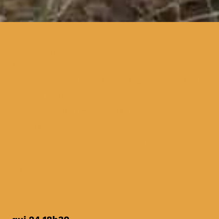
a extensão a Coimbra do
único festival de cinema
ambiental em Portugal, e um
dos festivais de cinema
sobre ambiente mais antigos
do mundo, com as mais
recentes produções nacionais
e internacionais sobre
questões ambientais