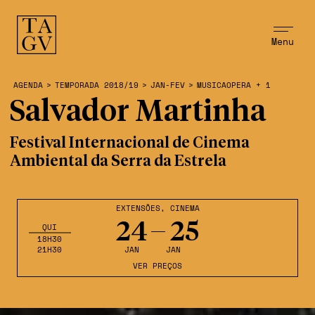
Menu
AGENDA
>
TEMPORADA 2018/19
>
JAN-FEV
>
MUSICAOPERA + 1
Salvador Martinha
Festival Internacional de Cinema
Ambiental da Serra da Estrela
EXTENSÕES
,
CINEMA
24
25
QUI
18H30
21H30
JAN
JAN
VER PREÇOS