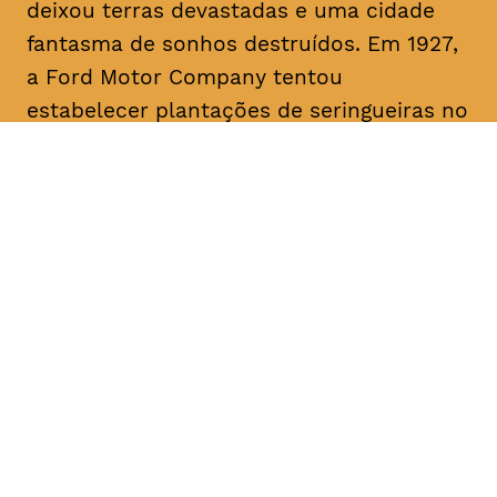
deixou terras devastadas e uma cidade
fantasma de sonhos destruídos. Em 1927,
a Ford Motor Company tentou
estabelecer plantações de seringueiras no
rio Tapajós, um afluente primário do
Amazonas, mas apesar do pioneirismo da
Ford, o projeto fracassou. O filme traça
paralelos com a era Ford ao abordar a
recente transição da fracassada borracha
para o cultivo bem-sucedido da soja para
exportação, destacando as implicações
devastadoras para a terra amazónica e
para o seu povo.
Origem
, EUA, Brasil, 2017 Duração aprox.
1h15