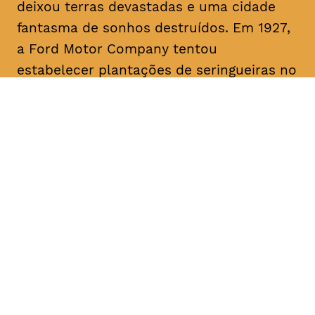
deixou terras devastadas e uma cidade
fantasma de sonhos destruídos. Em 1927,
a Ford Motor Company tentou
estabelecer plantações de seringueiras no
rio Tapajós, um afluente primário do
Amazonas, mas apesar do pioneirismo da
Ford, o projeto fracassou. O filme traça
paralelos com a era Ford ao abordar a
recente transição da fracassada borracha
para o cultivo bem-sucedido da soja para
exportação, destacando as implicações
devastadoras para a terra amazónica e
para o seu povo.
Origem
, EUA, Brasil, 2017 Duração aprox.
1h15