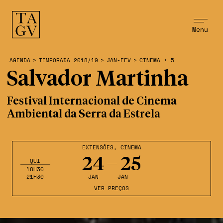
Menu
AGENDA
>
TEMPORADA 2018/19
>
JAN-FEV
>
CINEMA + 5
Salvador Martinha
Festival Internacional de Cinema
Ambiental da Serra da Estrela
EXTENSÕES
,
CINEMA
24
25
QUI
18H30
21H30
JAN
JAN
VER PREÇOS