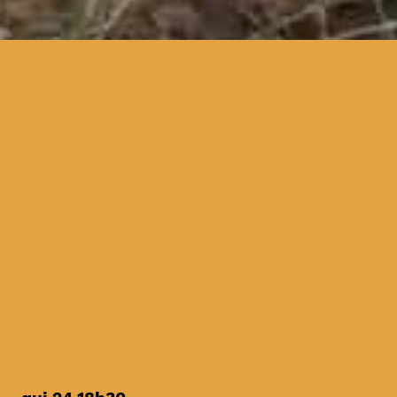
a extensão a Coimbra do
único festival de cinema
ambiental em Portugal, e um
dos festivais de cinema
sobre ambiente mais antigos
do mundo, com as mais
recentes produções nacionais
e internacionais sobre
questões ambientais