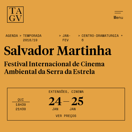
Menu
AGENDA
>
TEMPORADA
>
JAN-
>
CENTRO-DRAMATURGIA +
2018/19
FEV
6
Salvador Martinha
Festival Internacional de Cinema
Ambiental da Serra da Estrela
EXTENSÕES
,
CINEMA
24
25
QUI
18H30
21H30
JAN
JAN
VER PREÇOS