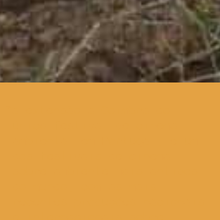
a extensão a Coimbra do
único festival de cinema
ambiental em Portugal, e um
dos festivais de cinema
sobre ambiente mais antigos
do mundo, com as mais
recentes produções nacionais
e internacionais sobre