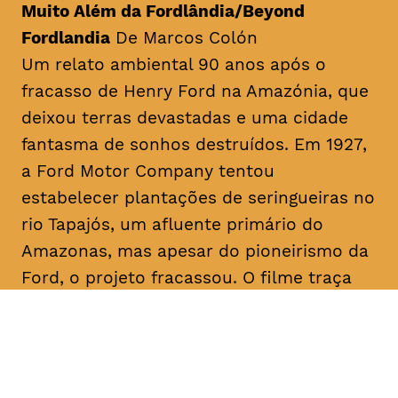
Muito Além da Fordlândia/Beyond
Fordlandia
De Marcos Colón
Um relato ambiental 90 anos após o
fracasso de Henry Ford na Amazónia, que
deixou terras devastadas e uma cidade
fantasma de sonhos destruídos. Em 1927,
a Ford Motor Company tentou
estabelecer plantações de seringueiras no
rio Tapajós, um afluente primário do
Amazonas, mas apesar do pioneirismo da
Ford, o projeto fracassou. O filme traça
paralelos com a era Ford ao abordar a
recente transição da fracassada borracha
para o cultivo bem-sucedido da soja para
exportação, destacando as implicações