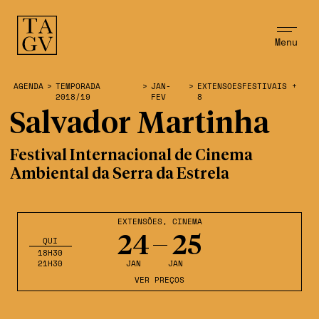
Menu
AGENDA
>
TEMPORADA
>
JAN-
>
EXTENSOESFESTIVAIS +
2018/19
FEV
8
Salvador Martinha
Festival Internacional de Cinema
Ambiental da Serra da Estrela
EXTENSÕES
,
CINEMA
24
25
QUI
18H30
21H30
JAN
JAN
VER PREÇOS