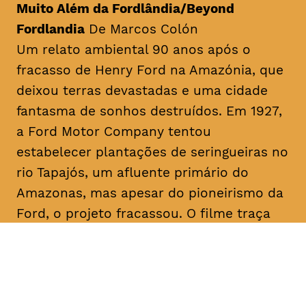
Muito Além da Fordlândia/Beyond
Fordlandia
De Marcos Colón
Um relato ambiental 90 anos após o
fracasso de Henry Ford na Amazónia, que
deixou terras devastadas e uma cidade
fantasma de sonhos destruídos. Em 1927,
a Ford Motor Company tentou
estabelecer plantações de seringueiras no
rio Tapajós, um afluente primário do
Amazonas, mas apesar do pioneirismo da
Ford, o projeto fracassou. O filme traça
paralelos com a era Ford ao abordar a
recente transição da fracassada borracha
para o cultivo bem-sucedido da soja para
exportação, destacando as implicações