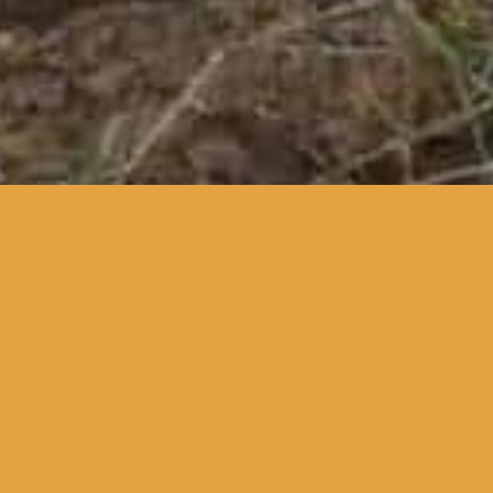
a extensão a Coimbra do
único festival de cinema
ambiental em Portugal, e um
dos festivais de cinema
sobre ambiente mais antigos
do mundo, com as mais
recentes produções nacionais
e internacionais sobre