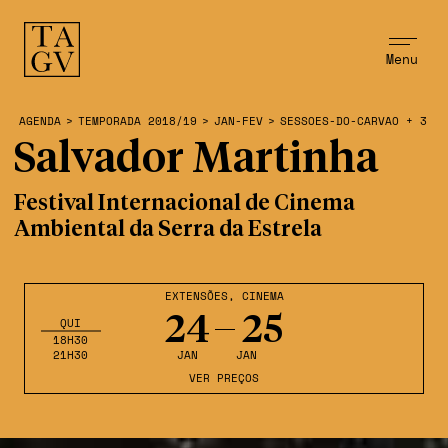
Menu
AGENDA
>
TEMPORADA 2018/19
>
JAN-FEV
>
SESSOES-DO-CARVAO + 3
Salvador Martinha
Festival Internacional de Cinema
Ambiental da Serra da Estrela
EXTENSÕES
,
CINEMA
24
25
QUI
18H30
21H30
JAN
JAN
VER PREÇOS