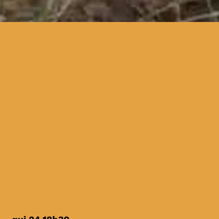
a extensão a Coimbra do
único festival de cinema
ambiental em Portugal, e um
dos festivais de cinema
sobre ambiente mais antigos
do mundo, com as mais
recentes produções nacionais
e internacionais sobre
questões ambientais