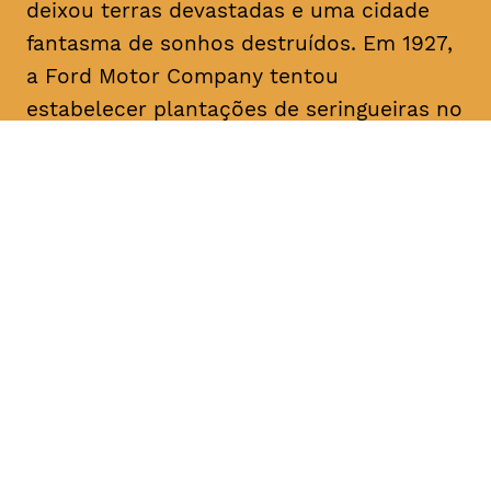
deixou terras devastadas e uma cidade
fantasma de sonhos destruídos. Em 1927,
a Ford Motor Company tentou
estabelecer plantações de seringueiras no
rio Tapajós, um afluente primário do
Amazonas, mas apesar do pioneirismo da
Ford, o projeto fracassou. O filme traça
paralelos com a era Ford ao abordar a
recente transição da fracassada borracha
para o cultivo bem-sucedido da soja para
exportação, destacando as implicações
devastadoras para a terra amazónica e
para o seu povo.
Origem
, EUA, Brasil, 2017 Duração aprox.
1h15