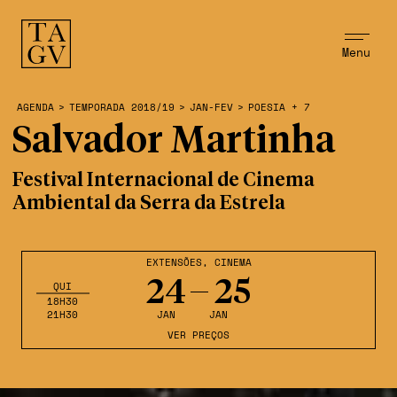
Menu
AGENDA
>
TEMPORADA 2018/19
>
JAN-FEV
>
POESIA + 7
Salvador Martinha
Festival Internacional de Cinema
Ambiental da Serra da Estrela
EXTENSÕES
,
CINEMA
24
25
QUI
18H30
21H30
JAN
JAN
VER PREÇOS