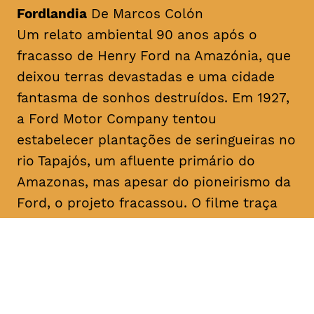
Fordlandia
De Marcos Colón
Um relato ambiental 90 anos após o
fracasso de Henry Ford na Amazónia, que
deixou terras devastadas e uma cidade
fantasma de sonhos destruídos. Em 1927,
a Ford Motor Company tentou
estabelecer plantações de seringueiras no
rio Tapajós, um afluente primário do
Amazonas, mas apesar do pioneirismo da
Ford, o projeto fracassou. O filme traça
paralelos com a era Ford ao abordar a
recente transição da fracassada borracha
para o cultivo bem-sucedido da soja para
exportação, destacando as implicações
devastadoras para a terra amazónica e