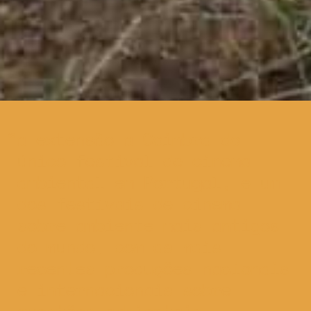
a extensão a Coimbra do
único festival de cinema
ambiental em Portugal, e um
dos festivais de cinema
sobre ambiente mais antigos
do mundo, com as mais
recentes produções nacionais
e internacionais sobre