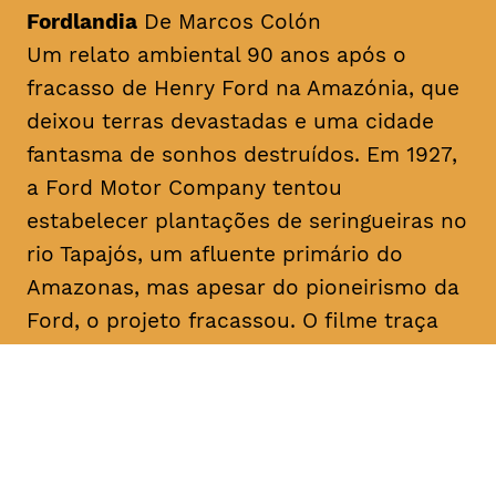
Fordlandia
De Marcos Colón
Um relato ambiental 90 anos após o
fracasso de Henry Ford na Amazónia, que
deixou terras devastadas e uma cidade
fantasma de sonhos destruídos. Em 1927,
a Ford Motor Company tentou
estabelecer plantações de seringueiras no
rio Tapajós, um afluente primário do
Amazonas, mas apesar do pioneirismo da
Ford, o projeto fracassou. O filme traça
paralelos com a era Ford ao abordar a
recente transição da fracassada borracha
para o cultivo bem-sucedido da soja para
exportação, destacando as implicações
devastadoras para a terra amazónica e