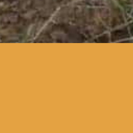
a extensão a Coimbra do
único festival de cinema
ambiental em Portugal, e um
dos festivais de cinema
sobre ambiente mais antigos
do mundo, com as mais
recentes produções nacionais
e internacionais sobre