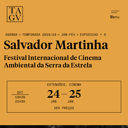
Menu
AGENDA
>
TEMPORADA 2018/19
>
JAN-FEV
>
EXPOSICAO + 6
Salvador Martinha
Festival Internacional de Cinema
Ambiental da Serra da Estrela
EXTENSÕES
,
CINEMA
24
25
QUI
18H30
21H30
JAN
JAN
VER PREÇOS