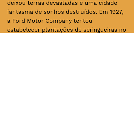
deixou terras devastadas e uma cidade
fantasma de sonhos destruídos. Em 1927,
a Ford Motor Company tentou
estabelecer plantações de seringueiras no
rio Tapajós, um afluente primário do
Amazonas, mas apesar do pioneirismo da
Ford, o projeto fracassou. O filme traça
paralelos com a era Ford ao abordar a
recente transição da fracassada borracha
para o cultivo bem-sucedido da soja para
exportação, destacando as implicações
devastadoras para a terra amazónica e
para o seu povo.
Origem
, EUA, Brasil, 2017 Duração aprox.
1h15