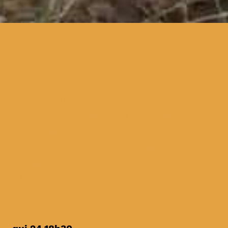
a extensão a Coimbra do
único festival de cinema
ambiental em Portugal, e um
dos festivais de cinema
sobre ambiente mais antigos
do mundo, com as mais
recentes produções nacionais
e internacionais sobre
questões ambientais