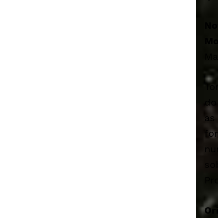
No
Mo
Ma
To
do
as
fo
nu
so
Pr
Or