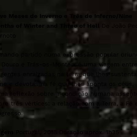
ve Meses de Inverno e Três de Inferno/
Nine
nths of Winter and Three of Hell
De João Pe
rnoto
mando partido numa expressão popular oriun
 Douro e Trás-os-Montes, é uma viagem entr
 gentes enraizadas na terra que lhes sustenta
me e devotas na fé que lhes aponta os céus,
ma reflexão sobre a condição humana assent
bre três vértices: a relação com a Terra, a Fé 
ogresso.
igem
Portugal, 2018 Duração aprox. 1h35