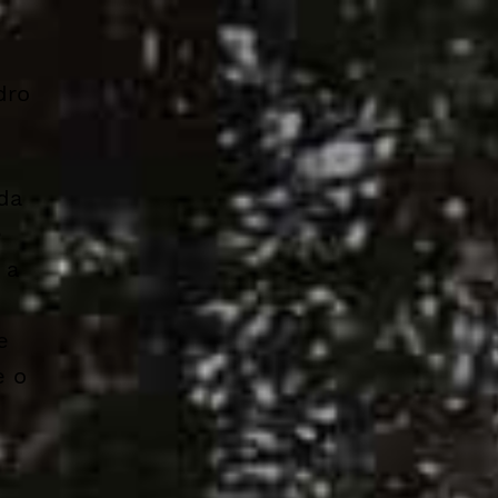
dro
da
e
 a
e
e o