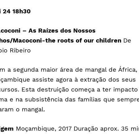
i 24 18h30
coconi – As Raízes dos Nossos
lhos/
Macoconi-the roots of our children
De
bio Ribeiro
m a segunda maior área de mangal de África,
çambique assiste agora à extração dos seus
cursos. Esta destruição começa a ter impacto
ima e na subsistência das famílias que sempr
aram o mangal.
igem
Moçambique, 2017 Duração aprox. 35 mi