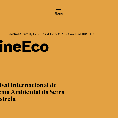
Menu
A
>
TEMPORADA 2018/19
>
JAN-FEV
>
CINEMA-A-SEGUNDA + 5
ineEco
ival Internacional de
ema Ambiental da Serra
strela