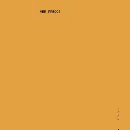
VER PREÇOS
S
C
R
O
L
L