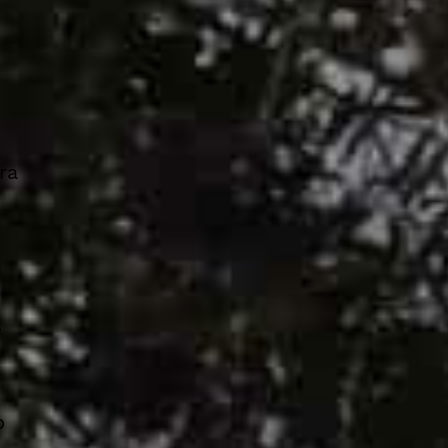
ra
-
o