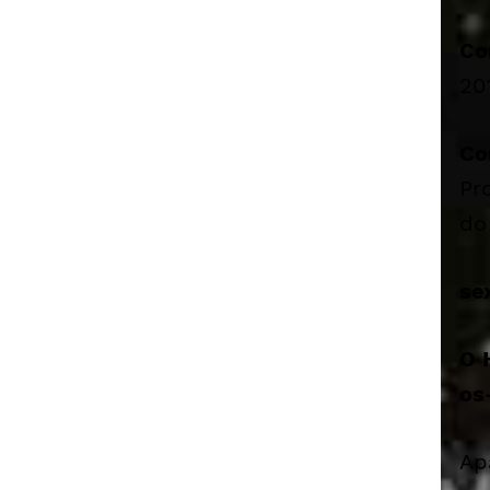
Co
20
Co
Pr
do
se
O 
os
Ap