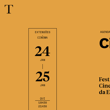
AGEND
EXTENSÕES
,
C
CINEMA
24
JAN
25
Fest
JAN
Cin
da E
QUI
18H30
21H30