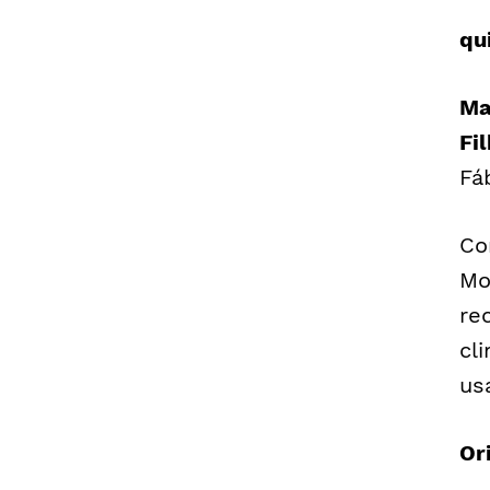
qu
Ma
Fi
Fá
Co
Mo
re
cl
us
Or