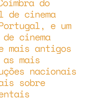
Coimbra do
l de cinema
Portugal, e um
 de cinema
e mais antigos
 as mais
uções nacionais
ais sobre
entais