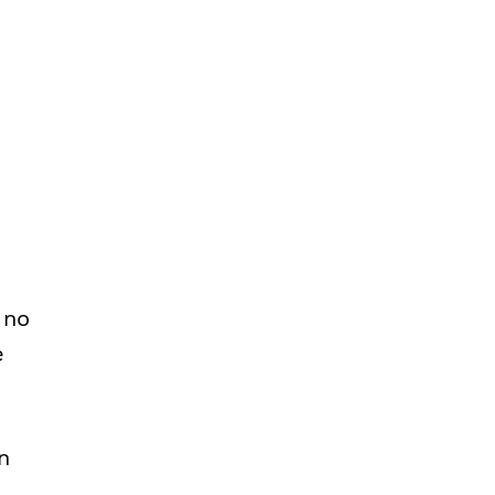
 no
e
n