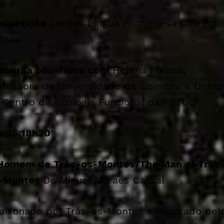
mpetição
Longas Língua Portuguesa CineEco
18
nversa pós-filme com
Helena Freitas,
ofessora da Universidade de Coimbra e Direto
 Centro de Ecologia Funcional da FCTUC
x 25 18h30
Homem de Trás-os-Montes/
The Man of Trás
-Montes
De Miguel Moraes Cabral
aixonado por Trás-os-Montes e inspirado pel